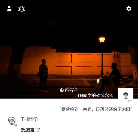
TH同学的碎碎念📝
“我曾捡到一束光，日落时还给了太阳”
TH同学
想减肥了