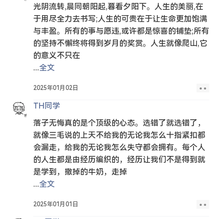
光阴流转,晨同朝阳起,暮看夕阳下。人生的美丽,在
于用尽全力去书写;人生的可贵在于让生命更加饱满
与丰盈。所有的事与愿违,或许都是惊喜的铺垫;所有
的坚持不懈终将得到岁月的奖赏。人生就像爬山,它
的意义不只在
...
全文
2025年01月02日
TH同学
落子无悔真的是个顶级的心态。选错了就选错了，
就像三毛说的上天不给我的无论我怎么十指紧扣都
会漏走，给我的无论我怎么失守都会拥有。每个人
的人生都是由经历编织的，经历让我们不是得到就
是学到，撒掉的牛奶，走掉
...
全文
2025年01月01日